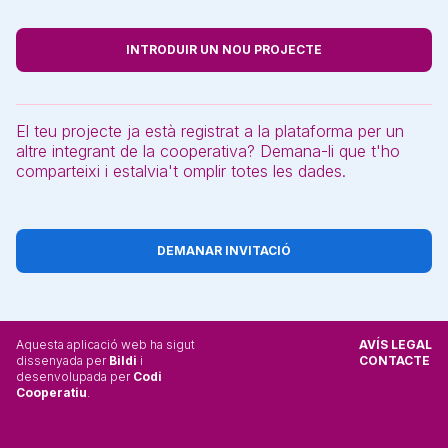
INTRODUIR UN NOU PROJECTE
El teu projecte ja està registrat a la plataforma per un
altre integrant de la cooperativa? Demana-li que t'ho
comparteixi i estalvia't omplir totes les dades.
DEMANAR INVITACIÓ
Aquesta aplicació web ha sigut
AVÍS LEGAL
dissenyada per
Bildi
i
CONTACTE
desenvolupada per
Codi
Cooperatiu
.